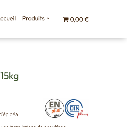
ccueil
Produits
0,00 €
 15kg
d’épicéa.